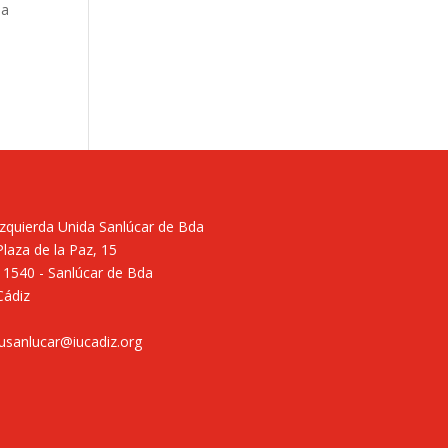
ha
Izquierda Unida Sanlúcar de Bda
Plaza de la Paz, 15
11540 - Sanlúcar de Bda
Cádiz
iusanlucar@iucadiz.org