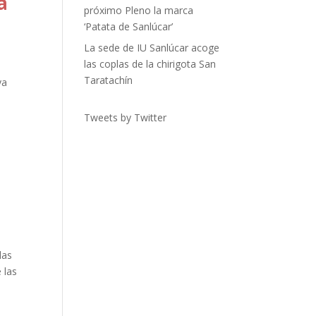
a
próximo Pleno la marca
‘Patata de Sanlúcar’
La sede de IU Sanlúcar acoge
las coplas de la chirigota San
Taratachín
ya
Tweets by Twitter
las
 las