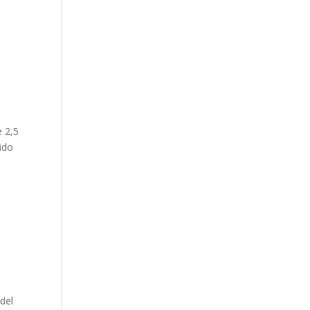
e 2,5
ido
del