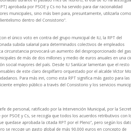
RPT) aprobada por PSOE y Cs no ha servido para dar racionalidad
ajadores municipales, sino más bien para, presuntamente, utilizarla com
ientelismo dentro del Consistorio”.
on el único voto en contra del grupo municipal de IU, la RPT del
nada subida salarial para determinados colectivos de empleados
ta circunstancia provocará un aumento del desproporcionado del ga
unicipales de más de dos millones y medio de euros anuales en una c
ión social mayores del país. Desde IU Sanlúcar lamentan que el resto
nsables de este claro despilfarro orquestado por el alcalde Víctor Mo
udadanos. Para más inri, como esta RPT significa más gasto para las
iente empleo público a través del Consistorio y los servicios munici
efe de personal, ratificado por la Intervención Municipal, por la Secre
e por PSOE y Cs, se recogía que todos los acuerdos retributivos con l
ue quedase aprobada la citada RPT por el Pleno”, pero según los dat
ero se recoge un gasto global de más 90.000 euros en concepto de