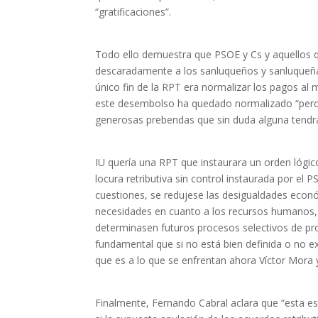
“gratificaciones”.
Todo ello demuestra que PSOE y Cs y aquellos q
descaradamente a los sanluqueños y sanluqueña
único fin de la RPT era normalizar los pagos a
este desembolso ha quedado normalizado “pero
generosas prebendas que sin duda alguna tendrá
IU quería una RPT que instaurara un orden lógico
locura retributiva sin control instaurada por el
cuestiones, se redujese las desigualdades econó
necesidades en cuanto a los recursos humanos, 
determinasen futuros procesos selectivos de pr
fundamental que si no está bien definida o no e
que es a lo que se enfrentan ahora Víctor Mora 
Finalmente, Fernando Cabral aclara que “esta es