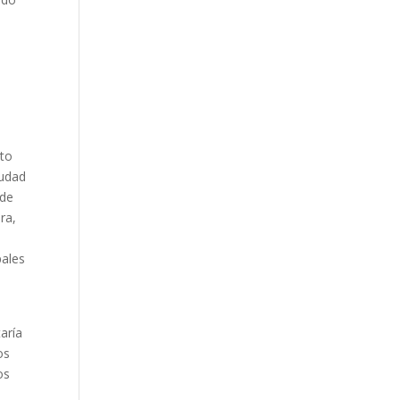
o
sto
iudad
 de
ra,
pales
taría
os
os