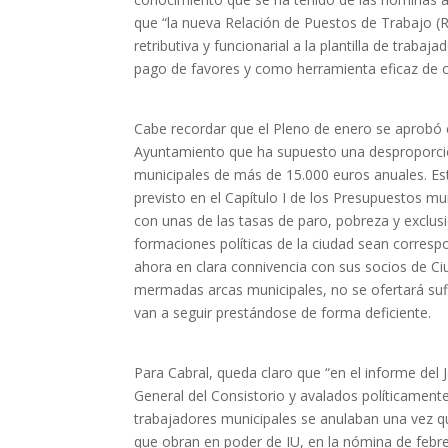
que “la nueva Relación de Puestos de Trabajo (
retributiva y funcionarial a la plantilla de trab
pago de favores y como herramienta eficaz de cl
Cabe recordar que el Pleno de enero se aprobó c
Ayuntamiento que ha supuesto una desproporcio
municipales de más de 15.000 euros anuales. Es
previsto en el Capítulo I de los Presupuestos m
con unas de las tasas de paro, pobreza y exclus
formaciones políticas de la ciudad sean correspo
ahora en clara connivencia con sus socios de Ci
mermadas arcas municipales, no se ofertará sufic
van a seguir prestándose de forma deficiente.
Para Cabral, queda claro que “en el informe del J
General del Consistorio y avalados políticament
trabajadores municipales se anulaban una vez q
que obran en poder de IU, en la nómina de febr