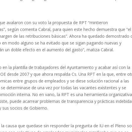
ue avalaron con su voto la propuesta de RPT “mintieron
s”, según comenta Cabral, para quien este hecho demuestra que “el
l margen de las retribuciones básicas”. Ahora ha quedado demostrado 
 en modo alguno se ha evitado que se sigan pagando nuevas y
n un doble efecto en el aumento del gasto”, matiza Cabral.
 en la plantilla de trabajadores del Ayuntamiento y acabar así con la
 PSOE desde 2007 y que ahora respalda Cs. Una RPT en la que, entre ot
micas entre grupos de empleados y se diese solución racional a las
se determinase de una vez por todas las vacantes existentes y se
omoción interna. No en vano, la RPT es una herramienta organizativ
xiste, puede acarrear problemas de transparencia y prácticas indebida
y sus socios de Gobierno.
 la causa que quedase sin responder la pregunta de IU en el Pleno s