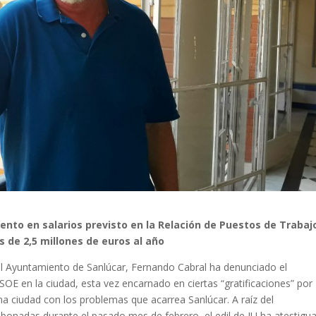
nto en salarios previsto en la Relación de Puestos de Trabaj
de 2,5 millones de euros al año
 el Ayuntamiento de Sanlúcar, Fernando Cabral ha denunciado el
OE en la ciudad, esta vez encarnado en ciertas “gratificaciones” por
a ciudad con los problemas que acarrea Sanlúcar. A raíz del
bonadas durante el pasado mes de febrero, el edil de IU ha atestigu