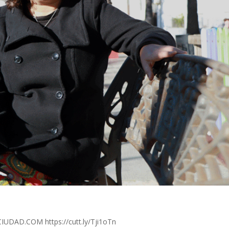
AD.COM https://cutt.ly/Tji1oTn