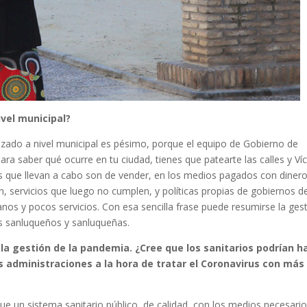
ivel municipal?
lizado a nivel municipal es pésimo, porque el equipo de Gobierno de
ra saber qué ocurre en tu ciudad, tienes que patearte las calles y Ví
as que llevan a cabo son de vender, en los medios pagados con diner
 servicios que luego no cumplen, y políticas propias de gobiernos d
nos y pocos servicios. Con esa sencilla frase puede resumirse la ges
os sanluqueños y sanluqueñas.
la gestión de la pandemia. ¿Cree que los sanitarios podrían h
 administraciones a la hora de tratar el Coronavirus con más
e un sistema sanitario público, de calidad, con los medios necesario