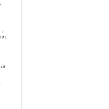
s
r
 no
este.
o
 así
o