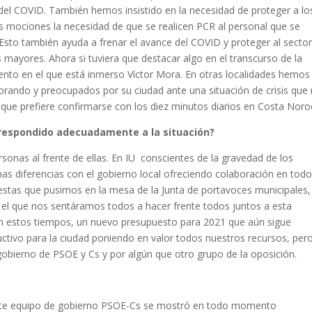
e del COVID. También hemos insistido en la necesidad de proteger a lo
 mociones la necesidad de que se realicen PCR al personal que se
Esto también ayuda a frenar el avance del COVID y proteger al secto
 mayores. Ahora si tuviera que destacar algo en el transcurso de la
nto en el que está inmerso Víctor Mora. En otras localidades hemos
borando y preocupados por su ciudad ante una situación de crisis que
que prefiere confirmarse con los diez minutos diarios en Costa Noro
 respondido adecuadamente a la situación?
personas al frente de ellas. En IU conscientes de la gravedad de los
s diferencias con el gobierno local ofreciendo colaboración en tod
estas que pusimos en la mesa de la Junta de portavoces municipales,
 el que nos sentáramos todos a hacer frente todos juntos a esta
n estos tiempos, un nuevo presupuesto para 2021 que aún sigue
tivo para la ciudad poniendo en valor todos nuestros recursos, per
obierno de PSOE y Cs y por algún que otro grupo de la oposición.
, este equipo de gobierno PSOE-Cs se mostró en todo momento