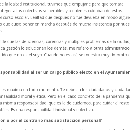
 la lealtad institucional, tuvimos que empujarle para que tomara
teger a los colectivos vulnerables y a quienes cuidaban de estos
l curso escolar. Lealtad que después no fue devuelta en modo alguno
tas que quiso poner en marcha después de mucha insistencia por nues
s.
nde que las deficiencias, carencias y múltiples problemas de la ciudad
ica gestión lo solucionen los demás, me refiero a otras administraci
tido que no es el suyo. Cuando no es así, se muestra muy timorato 
sponsabilidad al ser un cargo público electo en el Ayuntamie
ad es máxima en todo momento. Te debes a los ciudadanos y ciudada
ponsabilidad moral y ética. Pero en el caso concreto de la pandemia q
misma responsabilidad, que es la de cuidarnos, para cuidar al resto
les. Es una responsabilidad individual y colectiva.
ión o por el contrario más satisfacción personal?