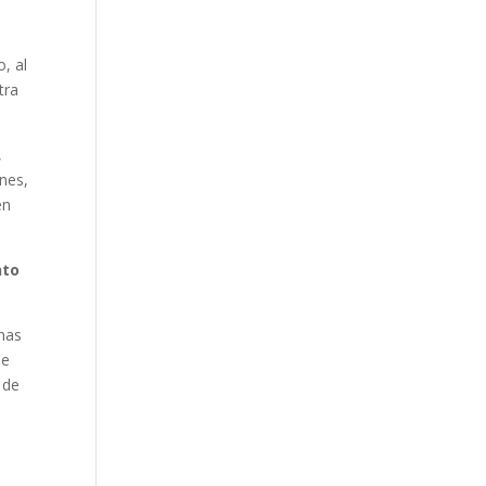
, al
tra
,
ones,
en
nto
nas
ue
 de