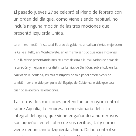
El pasado jueves 27 se celebró el Pleno de febrero con
un orden del día que, como viene siendo habitual, no
incluía ninguna moción de las tres mociones que
presentó Izquierda Unida.
La primera moción instaba al Equipo de gobierno a realizar ciertas mejoras en
la Calle el Pillo, en Monteolivete, en el mismo sentido que otras mociones
que IU viene presentando mes tras mes de cara a la realización de obras de
reparación y mejoras en los distintos barrios de Sanlúcar, sobre todo en los
barrios de la periferia, los más castigados no solo por el desempleo sino
también por el olvido por parte del Equipo de Gobierno, olvido que cesa
cuando se acercan las elecciones.
Las otras dos mociones pretendían un mayor control
sobre Aqualia, la empresa concesionaria del ciclo
integral del agua, que viene engañando a numerosos
sanluqueños en el cobro de sus recibos, tal y como
viene denunciando Izquierda Unida. Dicho control se