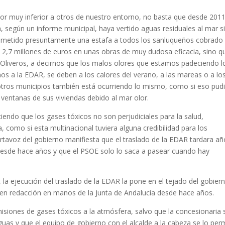
alor muy inferior a otros de nuestro entorno, no basta que desde 2011
, según un informe municipal, haya vertido aguas residuales al mar si
cometido presuntamente una estafa a todos los sanluqueños cobrado
 2,7 millones de euros en unas obras de muy dudosa eficacia, sino q
n Oliveros, a decirnos que los malos olores que estamos padeciendo l
s a la EDAR, se deben a los calores del verano, a las mareas o a lo
 otros municipios también está ocurriendo lo mismo, como si eso pud
 ventanas de sus viviendas debido al mar olor.
ciendo que los gases tóxicos no son perjudiciales para la salud,
, como si esta multinacional tuviera alguna credibilidad para los
 portavoz del gobierno manifiesta que el traslado de la EDAR tardara a
 desde hace años y que el PSOE solo lo saca a pasear cuando hay
 la ejecución del traslado de la EDAR la pone en el tejado del gobier
 en redacción en manos de la Junta de Andalucía desde hace años.
misiones de gases tóxicos a la atmósfera, salvo que la concesionaria 
guas y que el equipo de gobierno con el alcalde a la cabeza se lo per