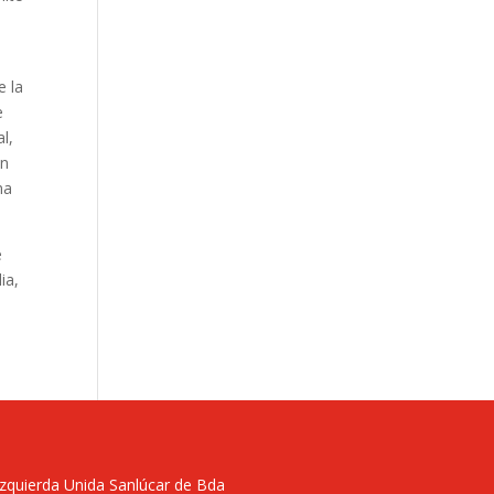
e la
e
l,
En
ma
e
ia,
Izquierda Unida Sanlúcar de Bda