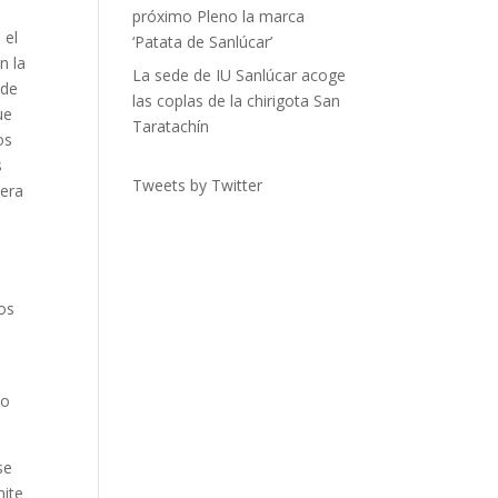
próximo Pleno la marca
 el
‘Patata de Sanlúcar’
n la
La sede de IU Sanlúcar acoge
 de
las coplas de la chirigota San
ue
Taratachín
os
s
Tweets by Twitter
iera
ños
no
se
mite