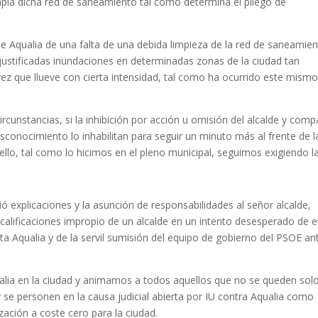
mpia dicha red de saneamiento tal como determina el pliego de
e Aqualia de una falta de una debida limpieza de la red de saneamie
njustificadas inundaciones en determinadas zonas de la ciudad tan
vez que llueve con cierta intensidad, tal como ha ocurrido este mism
cunstancias, si la inhibición por acción u omisión del alcalde y comp
conocimiento lo inhabilitan para seguir un minuto más al frente de l
ello, tal como lo hicimos en el pleno municipal, seguimos exigiendo l
ió explicaciones y la asunción de responsabilidades al señor alcalde,
alificaciones impropio de un alcalde en un intento desesperado de e
ta Aqualia y de la servil sumisión del equipo de gobierno del PSOE ant
alia en la ciudad y animamos a todos aquellos que no se queden sol
 se personen en la causa judicial abierta por IU contra Aqualia como
zación a coste cero para la ciudad.