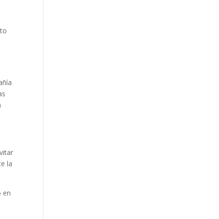
nto
o
añía
as
a
vitar
e la
o en