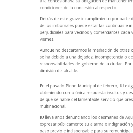
a la concesionaria su obligación de mantener li
condiciones de la concesión al respecto.
Detrás de este grave incumplimiento por parte d
de los imbornales puede estar las continuas e i
perjudiciales para vecinos y comerciantes cada 
viernes.
Aunque no descartamos la mediación de otras cir
se ha debido a una dejadez, incompetencia o des
responsabilidades de gobierno de la ciudad. Por 
dimisión del alcalde.
En el pasado Pleno Municipal de febrero, IU exig
obteniendo como única respuesta insultos y desc
de que se hable del lamentable servicio que pres
multinacional.
IU lleva años denunciando los desmanes de Aqu
expresar públicamente su alarma e indignación y
paso previo e indispensable para su remunicipali