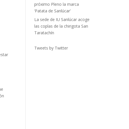
próximo Pleno la marca
‘Patata de Sanlúcar’
La sede de IU Sanlúcar acoge
las coplas de la chirigota San
Taratachín
a
Tweets by Twitter
estar
ue
lón