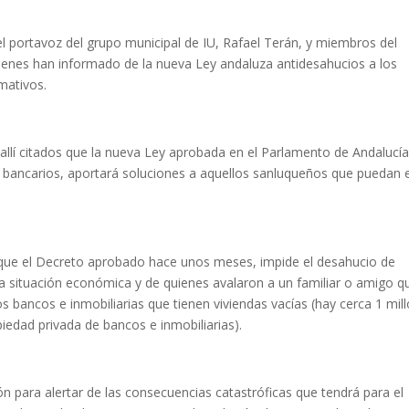
el portavoz del grupo municipal de IU, Rafael Terán, y miembros del
uienes han informado de la nueva Ley andaluza antidesahucios a los
mativos.
allí citados que la nueva Ley aprobada en el Parlamento de Andalucí
s bancarios, aportará soluciones a aquellos sanluqueños que puedan 
 que el Decreto aprobado hace unos meses, impide el desahucio de
a situación económica y de quienes avalaron a un familiar o amigo q
 bancos e inmobiliarias que tienen viviendas vacías (hay cerca 1 mil
piedad privada de bancos e inmobiliarias).
n para alertar de las consecuencias catastróficas que tendrá para el