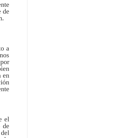
ente
e de
m.
to a
 nos
 por
bien
a en
ción
ente
e el
o de
del