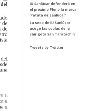
del
IU Sanlúcar defenderá en
el próximo Pleno la marca
‘Patata de Sanlúcar’
tado
r de
La sede de IU Sanlúcar
n de
acoge las coplas de la
tro
chirigota San Taratachín
ista
Tweets by Twitter
 del
esde
 una
al el
on la
de la