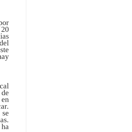
por
 20
ias
del
ste
hay
cal
 de
 en
ar.
 se
as.
 ha