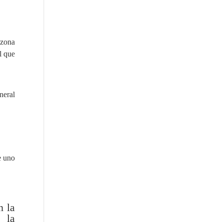
 zona
l que
neral
e uno
n la
 la