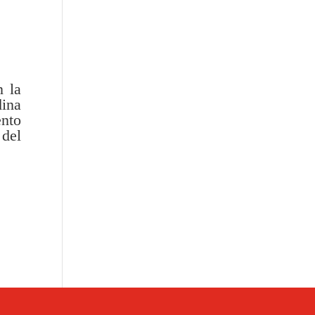
n la
dina
ento
 del