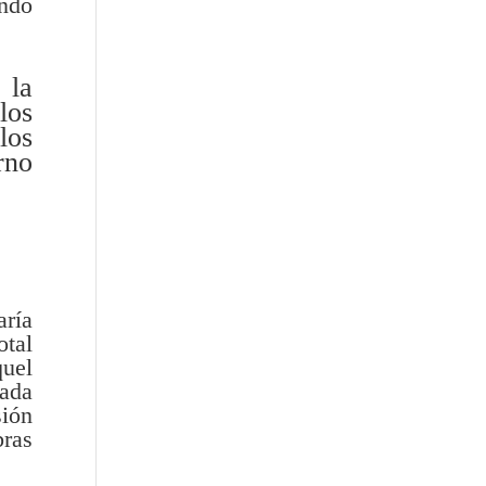
ndo
 la
los
los
rno
aría
otal
uel
gada
sión
bras