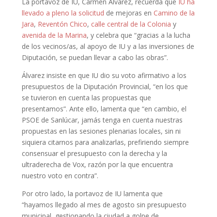
La portavoz de IU, Carmen Álvarez, recuerda que
IU ha
llevado a pleno la solicitud
de mejoras en
Camino de la
Jara
,
Reventón Chico
,
calle central de la Colonia
y
avenida de la Marina
, y celebra que “gracias a la lucha
de los vecinos/as, al apoyo de IU y a las inversiones de
Diputación, se puedan llevar a cabo las obras”.
Álvarez insiste en que IU dio su voto afirmativo a los
presupuestos de la Diputación Provincial, “en los que
se tuvieron en cuenta las propuestas que
presentamos”. Ante ello, lamenta que “en cambio, el
PSOE de Sanlúcar, jamás tenga en cuenta nuestras
propuestas en las sesiones plenarias locales, sin ni
siquiera citarnos para analizarlas, prefiriendo siempre
consensuar el presupuesto con la derecha y la
ultraderecha de Vox, razón por la que encuentra
nuestro voto en contra”.
Por otro lado, la portavoz de IU lamenta que
“hayamos llegado al mes de agosto sin presupuesto
municipal, gestionando la ciudad a golpe de