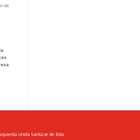
an de
la
ces
resa
Izquierda Unida Sanlúcar de Bda