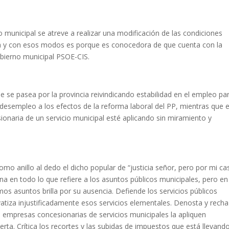
 municipal se atreve a realizar una modificación de las condiciones
za y con esos modos es porque es conocedora de que cuenta con la
obierno municipal PSOE-CIS.
ue se pasea por la provincia reivindicando estabilidad en el empleo pa
desempleo a los efectos de la reforma laboral del PP, mientras que 
onaria de un servicio municipal esté aplicando sin miramiento y
omo anillo al dedo el dicho popular de “justicia señor, pero por mi ca
na en todo lo que refiere a los asuntos públicos municipales, pero en
os asuntos brilla por su ausencia. Defiende los servicios públicos
vatiza injustificadamente esos servicios elementales. Denosta y recha
s empresas concesionarias de servicios municipales la apliquen
ta. Crítica los recortes y las subidas de impuestos que está llevand