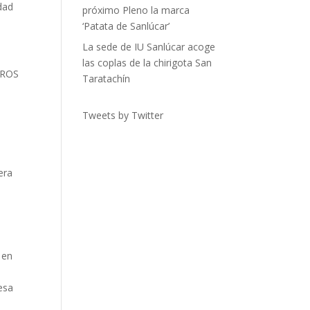
idad
próximo Pleno la marca
‘Patata de Sanlúcar’
La sede de IU Sanlúcar acoge
las coplas de la chirigota San
LAROS
Taratachín
Tweets by Twitter
era
 en
resa