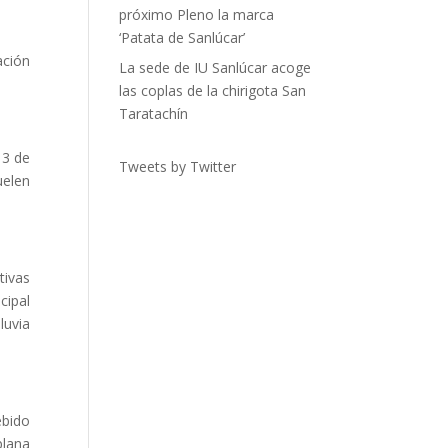
próximo Pleno la marca
‘Patata de Sanlúcar’
ación
La sede de IU Sanlúcar acoge
las coplas de la chirigota San
Taratachín
13 de
Tweets by Twitter
uelen
tivas
cipal
luvia
ebido
plana