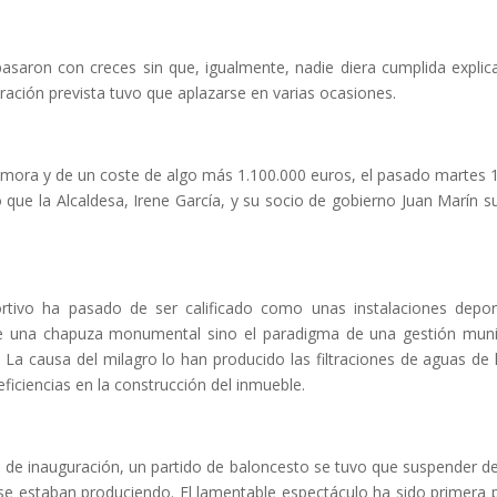
asaron con creces sin que, igualmente, nadie diera cumplida explic
uración prevista tuvo que aplazarse en varias ocasiones.
emora y de un coste de algo más 1.100.000 euros, el pasado martes 
que la Alcaldesa, Irene García, y su socio de gobierno Juan Marín s
tivo ha pasado de ser calificado como unas instalaciones depor
de una chapuza monumental sino el paradigma de una gestión muni
a causa del milagro lo han producido las filtraciones de aguas de l
ficiencias en la construcción del inmueble.
 de inauguración, un partido de baloncesto se tuvo que suspender d
e se estaban produciendo. El lamentable espectáculo ha sido primera 