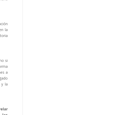
ación
en la
toria
mo si
forma
nes a
egado
 y la
velar
 las