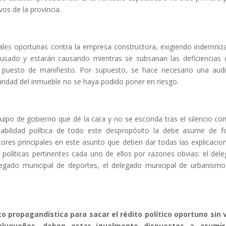
os de la provincia.
gales oportunas contra la empresa constructora, exigiendo indemniz
ausado y estarán causando mientras se subsanan las deficiencias 
an puesto de manifiesto. Por supuesto, se hace necesario una audi
uridad del inmueble no se haya podido poner en riesgo.
equipo de gobierno que dé la cara y no se esconda tras el silencio co
abilidad política de todo este despropósito la debe asumir de 
tores principales en este asunto que deben dar todas las explicacio
 políticas pertinentes cada uno de ellos por razones obvias: el del
legado municipal de deportes, el delegado municipal de urbanismo
to propagandística para sacar el rédito político oportuno sin 
nluqueños, deben estar igualmente dispuestos a asumir