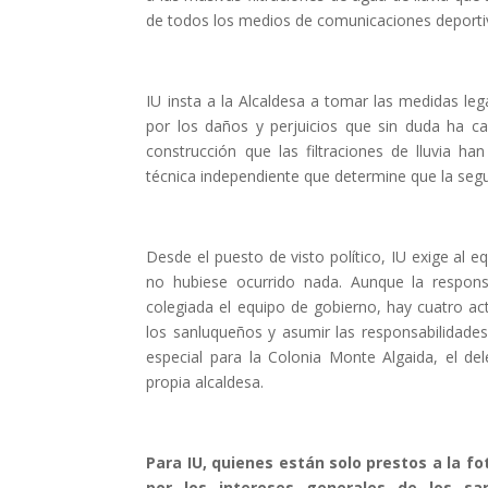
de todos los medios de comunicaciones deportiv
IU insta a la Alcaldesa a tomar las medidas le
por los daños y perjuicios que sin duda ha c
construcción que las filtraciones de lluvia h
técnica independiente que determine que la seg
Desde el puesto de visto político, IU exige al 
no hubiese ocurrido nada. Aunque la respons
colegiada el equipo de gobierno, hay cuatro ac
los sanluqueños y asumir las responsabilidades
especial para la Colonia Monte Algaida, el de
propia alcaldesa.
Para IU, quienes están solo prestos a la fo
por los intereses generales de los sa