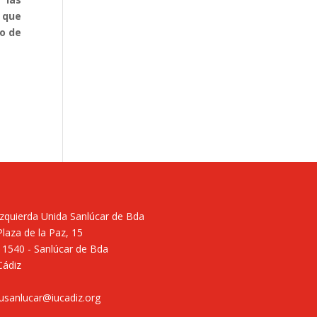
 que
vo de
Izquierda Unida Sanlúcar de Bda
Plaza de la Paz, 15
11540 - Sanlúcar de Bda
Cádiz
iusanlucar@iucadiz.org