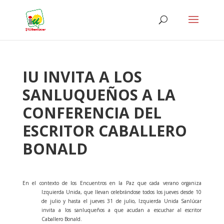
IU INVITA A LOS
SANLUQUEÑOS A LA
CONFERENCIA DEL
ESCRITOR CABALLERO
BONALD
En el contexto de los Encuentros en la Paz que cada verano organiza
Izquierda Unida, que llevan celebrándose todos los jueves desde 10
de julio y hasta el jueves 31 de julio, Izquierda Unida Sanlúcar
invita a los sanluqueños a que acudan a escuchar al escritor
Caballero Bonald.