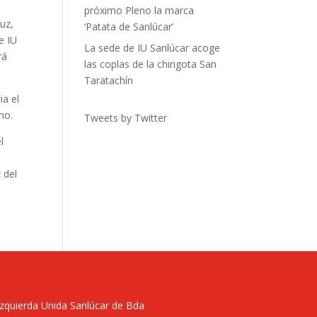
próximo Pleno la marca
uz,
‘Patata de Sanlúcar’
e IU
La sede de IU Sanlúcar acoge
rá
las coplas de la chirigota San
Taratachín
ia el
eno.
Tweets by Twitter
l
 del
Izquierda Unida Sanlúcar de Bda