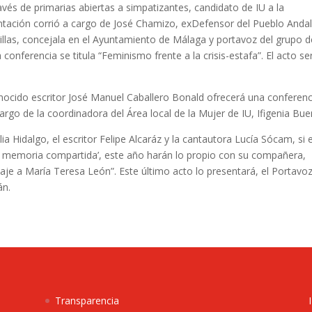
avés de primarias abiertas a simpatizantes, candidato de IU a la
entación corrió a cargo de José Chamizo, exDefensor del Pueblo Andal
rillas, concejala en el Ayuntamiento de Málaga y portavoz del grupo d
conferencia se titula “Feminismo frente a la crisis-estafa”. El acto se
conocido escritor José Manuel Caballero Bonald ofrecerá una conferenc
cargo de la coordinadora del Área local de la Mujer de IU, Ifigenia Bu
lia Hidalgo, el escritor Felipe Alcaráz y la cantautora Lucía Sócam, si e
 en memoria compartida’, este año harán lo propio con su compañera,
je a María Teresa León”. Este último acto lo presentará, el Portavoz
án.
Transparencia