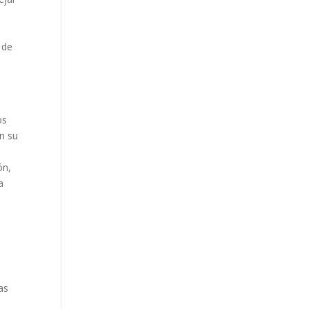
 de
os
n su
ón,
a
as