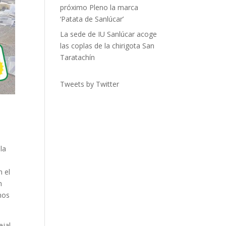
próximo Pleno la marca
‘Patata de Sanlúcar’
La sede de IU Sanlúcar acoge
las coplas de la chirigota San
Taratachín
Tweets by Twitter
la
a
n el
n
mos
ejal