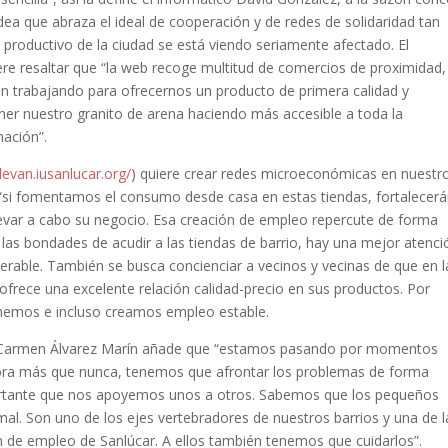
dea que abraza el ideal de cooperación y de redes de solidaridad tan
 productivo de la ciudad se está viendo seriamente afectado. El
ere resaltar que “la web recoge multitud de comercios de proximidad,
n trabajando para ofrecernos un producto de primera calidad y
ner nuestro granito de arena haciendo más accesible a toda la
mación”.
llevan.iusanlucar.org/
) quiere crear redes microeconómicas en nuestr
 “si fomentamos el consumo desde casa en estas tiendas, fortalecerá
levar a cabo su negocio. Esa creación de empleo repercute de forma
e las bondades de acudir a las tiendas de barrio, hay una mejor atenci
uperable. También se busca concienciar a vecinos y vecinas de que en l
ofrece una excelente relación calidad-precio en sus productos. Por
enemos e incluso creamos empleo estable.
 IU, Carmen Álvarez Marín añade que “estamos pasando por momentos
 ahora más que nunca, tenemos que afrontar los problemas de forma
importante que nos apoyemos unos a otros. Sabemos que los pequeños
al. Son uno de los ejes vertebradores de nuestros barrios y una de l
n de empleo de Sanlúcar. A ellos también tenemos que cuidarlos”.