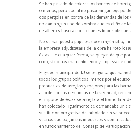
Se han pintado de colores los bancos de hormig
o menos, pero que al no pasar ningún equipo de 
dos pérgolas en contra de las demandas de los ve
no dan ningún tipo de sombra que es el fin de las
de albero y basura con lo que es imposible que la
No se han puesto papeleras por ningún sitio, ni
la empresa adjudicataria de la obra ha roto los
éstas. De cualquier forma, se quejan de que por
o no, si no hay mantenimiento y limpieza de nad
El grupo municipal de IU se pregunta que ha he
todos los grupos políticos, menos por el equipo
propuestas de arreglos y mejoras para las barria
acorde con las demandas de la vecindad, teniend
el importe de éstas se arreglara el tramo final 
han colocado. Igualmente se demandaba un siste
sustitución progresiva del arbolado sin valor ec
vecinas que pagan sus impuestos y son tratado
en funcionamiento del Consejo de Participación