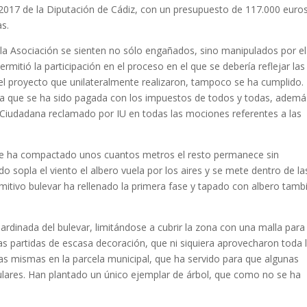
e 2017 de la Diputación de Cádiz, con un presupuesto de 117.000 euros
as.
 la Asociación se sienten no sólo engañados, sino manipulados por el
mitió la participación en el proceso en el que se debería reflejar las
 el proyecto que unilateralmente realizaron, tampoco se ha cumplido.
ra que se ha sido pagada con los impuestos de todos y todas, ademá
n Ciudadana reclamado por IU en todas las mociones referentes a las
olo se ha compactado unos cuantos metros el resto permanece sin
o sopla el viento el albero vuela por los aires y se mete dentro de la
imitivo bulevar ha rellenado la primera fase y tapado con albero tamb
rdinada del bulevar, limitándose a cubrir la zona con una malla para
as partidas de escasa decoración, que ni siquiera aprovecharon toda 
as mismas en la parcela municipal, que ha servido para que algunas
culares. Han plantado un único ejemplar de árbol, que como no se ha