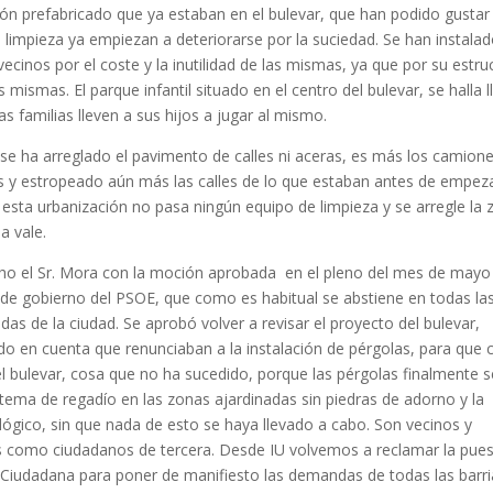
ón prefabricado que ya estaban en el bulevar, que han podido gusta
limpieza ya empiezan a deteriorarse por la suciedad. Se han instala
cinos por el coste y la inutilidad de las mismas, ya que por su estru
 mismas. El parque infantil situado en el centro del bulevar, se halla 
s familias lleven a sus hijos a jugar al mismo.
 se ha arreglado el pavimento de calles ni aceras, es más los camion
as y estropeado aún más las calles de lo que estaban antes de empez
 esta urbanización no pasa ningún equipo de limpieza y se arregle la
a vale.
cho el Sr. Mora con la moción aprobada en el pleno del mes de mayo
 de gobierno del PSOE, que como es habitual se abstiene en todas la
das de la ciudad. Se aprobó volver a revisar el proyecto del bulevar,
o en cuenta que renunciaban a la instalación de pérgolas, para que 
del bulevar, cosa que no ha sucedido, porque las pérgolas finalmente s
ma de regadío en las zonas ajardinadas sin piedras de adorno y la
ológico, sin que nada de esto se haya llevado a cabo. Son vecinos y
s como ciudadanos de tercera. Desde IU volvemos a reclamar la pue
 Ciudadana para poner de manifiesto las demandas de todas las barr