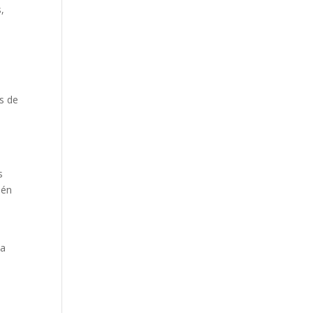
,
s de
s
ién
la