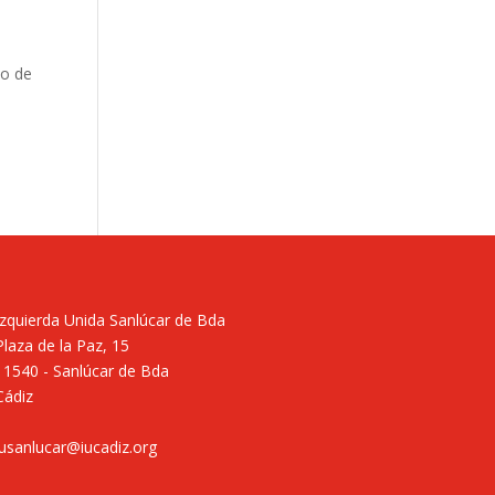
do de
Izquierda Unida Sanlúcar de Bda
Plaza de la Paz, 15
11540 - Sanlúcar de Bda
Cádiz
iusanlucar@iucadiz.org