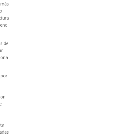
r más
do
ctura
lleno
es de
ar
 zona
 por
s
con
e
sta
iadas