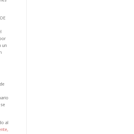
SOE
l
por
n un
n
 de
nario
 se
do al
ente,