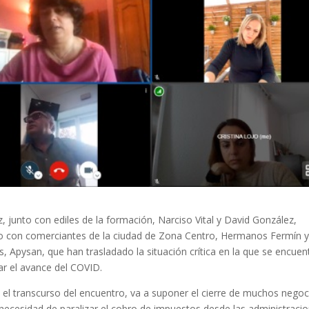
 junto con ediles de la formación, Narciso Vital y David González,
o con comerciantes de la ciudad de Zona Centro, Hermanos Fermín y
Apysan, que han trasladado la situación crítica en la que se encuen
nar el avance del COVID.
 el transcurso del encuentro, va a suponer el cierre de muchos negoc
a necesidad de paralizar el cobro de impuestos desde las administraci