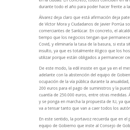
durante todo el año para poder hacer frente a l
Álvarez deja claro que está afirmación deja pat
de Víctor Mora y Ciudadanos de Javier Porrúa so
comerciantes de Sanlúcar. En concreto, el alcald
tiempo que los negocios tengan que permanecer c
Covid, y eliminaría la tasa de la basura, si est
insulto, ya que es totalmente ilógico que los h
utilizar porque están obligados a permanecer ce
De este modo, la edil insiste en que ya en el m
adelante con la abstención del equipo de Gobiern
ocupación de la vía pública durante la anualidad,
200 euros para el pago de suministros y la pu
cuantía de 250.000 euros, entre otras medidas. Á
y se ponga en marcha la propuesta de IU, ya que,
va a tensar tanto que van a caer todos los aut
En este sentido, la portavoz recuerda que en el 
equipo de Gobierno que inste al Consejo de Gob