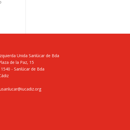
o
Izquierda Unida Sanlúcar de Bda
Plaza de la Paz, 15
11540 - Sanlúcar de Bda
Cádiz
iusanlucar@iucadiz.org