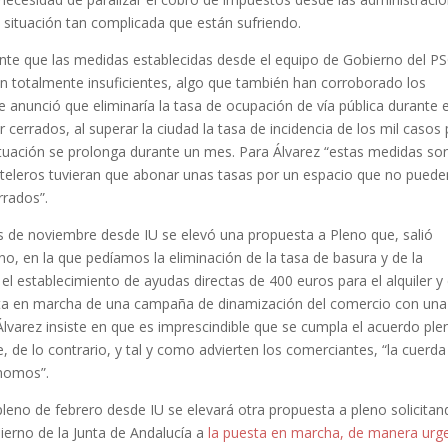
a situación tan complicada que están sufriendo.
ente que las medidas establecidas desde el equipo de Gobierno del P
n totalmente insuficientes, algo que también han corroborado los
e anunció que eliminaría la tasa de ocupación de vía pública durante e
errados, al superar la ciudad la tasa de incidencia de los mil casos 
a situación se prolonga durante un mes. Para Álvarez “estas medidas so
osteleros tuvieran que abonar unas tasas por un espacio que no puede
rrados”.
es de noviembre desde IU se elevó una propuesta a Pleno que, salió
o, en la que pedíamos la eliminación de la tasa de basura y de la
 el establecimiento de ayudas directas de 400 euros para el alquiler y
esta en marcha de una campaña de dinamización del comercio con una
lvarez insiste en que es imprescindible que se cumpla el acuerdo ple
 de lo contrario, y tal y como advierten los comerciantes, “la cuerda
ónomos”.
pleno de febrero desde IU se elevará otra propuesta a pleno solicitan
ierno de la Junta de Andalucía a
la puesta en marcha, de manera urg