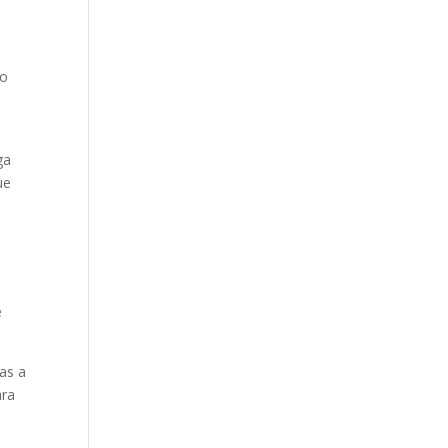
to
ga
ue
e
as a
ara