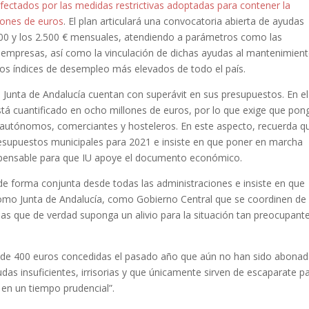
ctados por las medidas restrictivas adoptadas para contener la
lones de euros
. El plan articulará una convocatoria abierta de ayudas
.000 y los 2.500 € mensuales, atendiendo a parámetros como las
s empresas, así como la vinculación de dichas ayudas al mantenimien
los índices de desempleo más elevados de todo el país.
 Junta de Andalucía cuentan con superávit en sus presupuestos. En el
está cuantificado en ocho millones de euros, por lo que exige que pon
 autónomos, comerciantes y hosteleros. En este aspecto, recuerda q
supuestos municipales para 2021 e insiste en que poner en marcha
ispensable para que IU apoye el documento económico.
de forma conjunta desde todas las administraciones e insiste en que
mo Junta de Andalucía, como Gobierno Central que se coordinen de
as que de verdad suponga un alivio para la situación tan preocupant
s de 400 euros concedidas el pasado año que aún no han sido abonad
as insuficientes, irrisorias y que únicamente sirven de escaparate p
 en un tiempo prudencial”.