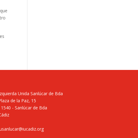
 que
tro
les
Izquierda Unida Sanlúcar de Bda
Plaza de la Paz, 15
11540 - Sanlúcar de Bda
Cádiz
iusanlucar@iucadiz.org