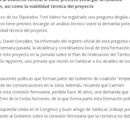
, así como la viabilidad técnica del proyecto
so de los Diputados Toni Valero ha registrado una pregunta dirigida 
tivo tiene previsto encargar un análisis técnico sobre la demanda pote
lidad técnica del proyecto.
, David González, ha informado del registro oficial de esta pregunta 
 semana pasada, la alcaldesa y coordinadora local de esta formación
e este proyecto en la Jornada sobre el Plan de Ordenación del Territo
ón Apytermi, una jornada que reunió en Sanlúcar a los alcaldes de lo
zaciones políticas que forman parte del Gobierno de coalición “empi
a de las comunicaciones en la zona. Además, recuerda que Carmen
de esta conexión ferroviaria, perdida hace 40 años, una demanda que
 Tren de la Costa Noroeste, de la que forma parte esta formación polí
Izquierda Unida en el Congreso y buen amigo de Sanlúcar, trabaje por
ando al Gobierno sobre la conexión ferroviaria que la comarca no de