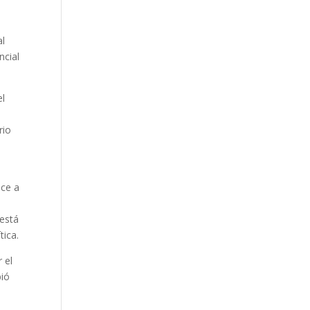
al
ncial
el
rio
s
ece a
 está
tica.
 el
bió