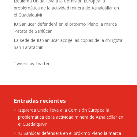
Izquierda Unida lleva a la Comisión Europea la
problemática de la actividad minera de Aznalcóllar en
el Guadalquivir
IU Sanlúcar defenderá en el próximo Pleno la marca
‘Patata de Sanlúcar’
La sede de IU Sanlúcar acoge las coplas de la chirigota
San Taratachín
Tweets by Twitter
Entradas recientes
Izquierda Unida lleva a la Comisión Europea la
problemática de la actividad minera de Aznalcóllar en
el Guadalquivir
IU Sanlúcar defenderá en el próximo Pleno la marca