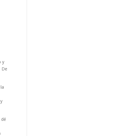
o y
. De
 la
 y
e dé
a