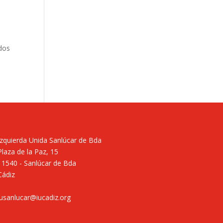
ados
Izquierda Unida Sanlúcar de Bda
Plaza de la Paz, 15
11540 - Sanlúcar de Bda
Cádiz
iusanlucar@iucadiz.org