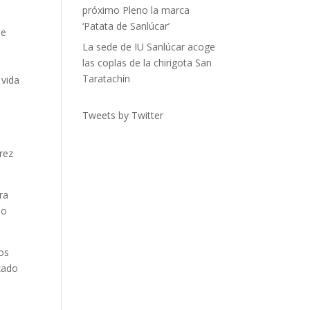
próximo Pleno la marca
‘Patata de Sanlúcar’
de
La sede de IU Sanlúcar acoge
las coplas de la chirigota San
Taratachín
 vida
Tweets by Twitter
a
arez
ra
lo
os
zado
.