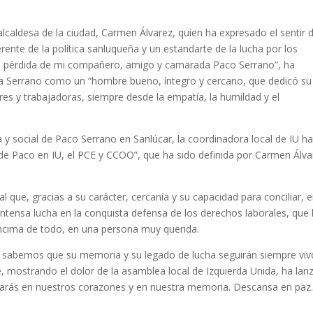
alcaldesa de la ciudad, Carmen Álvarez, quien ha expresado el sentir 
rente de la política sanluqueña y un estandarte de la lucha por los
la pérdida de mi compañero, amigo y camarada Paco Serrano”, ha
a Serrano como un “hombre bueno, íntegro y cercano, que dedicó su
res y trabajadoras, siempre desde la empatía, la humildad y el
a y social de Paco Serrano en Sanlúcar, la coordinadora local de IU h
cal de Paco en IU, el PCE y CCOO”, que ha sido definida por Carmen Álv
al que, gracias a su carácter, cercanía y su capacidad para conciliar, e
intensa lucha en la conquista defensa de los derechos laborales, que 
 encima de todo, en una persona muy querida.
o sabemos que su memoria y su legado de lucha seguirán siempre viv
, mostrando el dolor de la asamblea local de Izquierda Unida, ha lan
tarás en nuestros corazones y en nuestra memoria. Descansa en paz