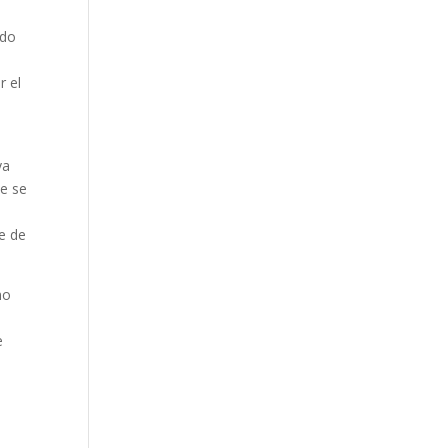
ado
e
r el
ya
ue se
e de
mo
s
e