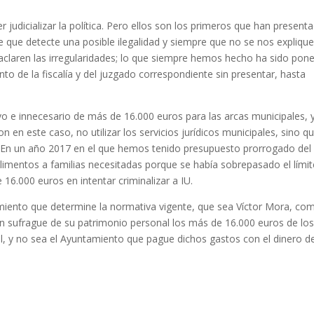
judicializar la política. Pero ellos son los primeros que han present
e que detecte una posible ilegalidad y siempre que no se nos expliqu
aclaren las irregularidades; lo que siempre hemos hecho ha sido pone
to de la fiscalía y del juzgado correspondiente sin presentar, hasta
vo e innecesario de más de 16.000 euros para las arcas municipales, 
 en este caso, no utilizar los servicios jurídicos municipales, sino q
. En un año 2017 en el que hemos tenido presupuesto prorrogado del
limentos a familias necesitadas porque se había sobrepasado el límit
16.000 euros en intentar criminalizar a IU.
dimiento que determine la normativa vigente, que sea Víctor Mora, co
 sufrague de su patrimonio personal los más de 16.000 euros de lo
l, y no sea el Ayuntamiento que pague dichos gastos con el dinero d