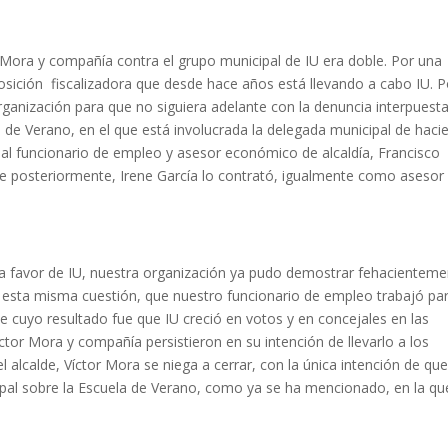
r Mora y compañía contra el grupo municipal de IU era doble. Por una
posición fiscalizadora que desde hace años está llevando a cabo IU. P
rganización para que no siguiera adelante con la denuncia interpuest
as de Verano, en el que está involucrada la delegada municipal de haci
 al funcionario de empleo y asesor económico de alcaldía, Francisco
e posteriormente, Irene García lo contrató, igualmente como asesor
to a favor de IU, nuestra organización ya pudo demostrar fehacientem
r esta misma cuestión, que nuestro funcionario de empleo trabajó par
e cuyo resultado fue que IU creció en votos y en concejales en las
tor Mora y compañía persistieron en su intención de llevarlo a los
el alcalde, Víctor Mora se niega a cerrar, con la única intención de qu
ipal sobre la Escuela de Verano, como ya se ha mencionado, en la qu