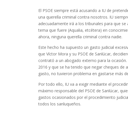
El PSOE siempre está acusando a IU de pretender 
una querella criminal contra nosotros. IU siempr
adecuadamente irá a los tribunales para que se 
tema que fuere (Aqualia, etcétera) en conocimien
ahora, ninguna querella criminal contra nadie.
Este hecho ha supuesto un gasto judicial excesi
que Víctor Mora y su PSOE de Sanlúcar, decidieron
contrató a un abogado externo para la ocasión
2016 y que se ha tenido que negar cheques de a
gasto, no tuvieron problema en gastarse más de 
Por todo ello, IU va a exigir mediante el proce
máximo responsable del PSOE de Sanlúcar, quien
gastos ocasionados por el procedimiento judicia
todos los sanluqueños.