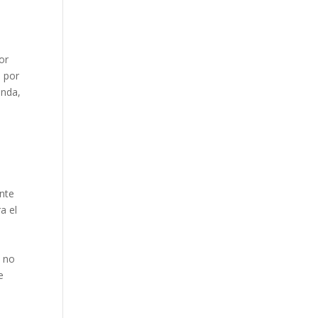
or
a por
enda,
ente
a el
e no
e