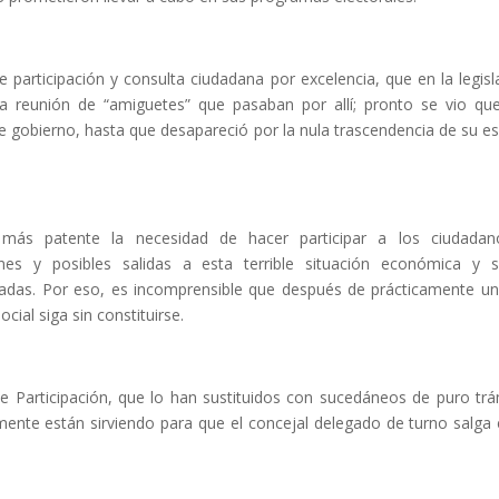
participación y consulta ciudadana por excelencia, que en la legisl
na reunión de “amiguetes” que pasaban por allí; pronto se vio qu
 gobierno, hasta que desapareció por la nula trascendencia de su e
más patente la necesidad de hacer participar a los ciudadan
s y posibles salidas a esta terrible situación económica y s
uadas. Por eso, es incomprensible que después de prácticamente u
ial siga sin constituirse.
 Participación, que lo han sustituidos con sucedáneos de puro trá
mente están sirviendo para que el concejal delegado de turno salga 