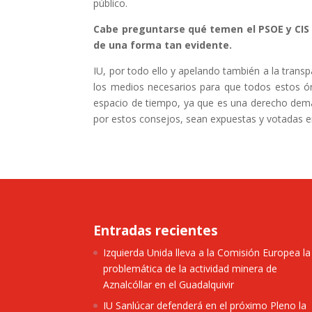
público.
Cabe preguntarse qué temen el PSOE y CIS 
de una forma tan evidente.
IU, por todo ello y apelando también a la trans
los medios necesarios para que todos estos ó
espacio de tiempo, ya que es una derecho dema
por estos consejos, sean expuestas y votadas e
Entradas recientes
Izquierda Unida lleva a la Comisión Europea la
problemática de la actividad minera de
Aznalcóllar en el Guadalquivir
IU Sanlúcar defenderá en el próximo Pleno la