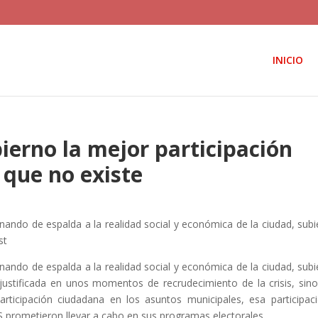
INICIO
ierno la mejor participación
 que no existe
nando de espalda a la realidad social y económica de la ciudad, sub
st
nando de espalda a la realidad social y económica de la ciudad, sub
justificada en unos momentos de recrudecimiento de la crisis, sin
rticipación ciudadana en los asuntos municipales, esa participac
S prometieron llevar a cabo en sus programas electorales.