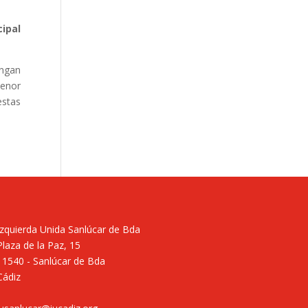
ipal
ongan
menor
estas
Izquierda Unida Sanlúcar de Bda
Plaza de la Paz, 15
11540 - Sanlúcar de Bda
Cádiz