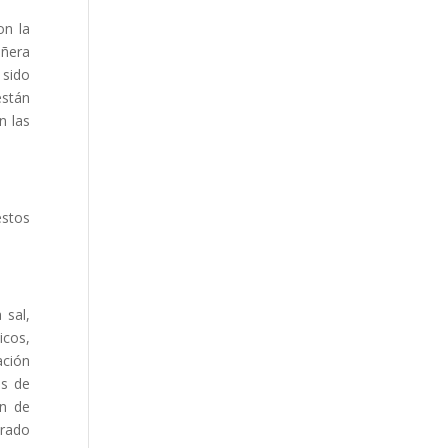
on la
añera
 sido
están
n las
estos
 sal,
icos,
ación
es de
ón de
brado