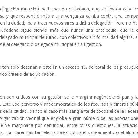
legación municipal participación ciudadana, que se llevó a cabo c
desa y que respondió más a una venganza cainita contra una comp
 en la ciudad, iba a traer nuevos aires a dicha delegación. Pero no ha
ón ciudadana sigue siendo más que nunca una entelequia, que la 
delegado municipal de turno, con colectivos sin formalidad alguna, e
e al delegado o delegada municipal en su gestión.
 tan solo destinan a este fin un escaso 1% del total de los presupu
nico criterio de adjudicación.
ón son críticos con su gestión se le margina negándole el pan y la
. Este uso perverso y antidemocrático de los recursos y dineros públ
os de la ciudad, siendo el caso más sangrante de todos el de la Feder
 organización vecinal que engloba a gran número de las asociacion
 se ve marginada por denunciar, entre otras cuestiones, la situaci
as, con carencias tan elementales como el saneamiento o el alum