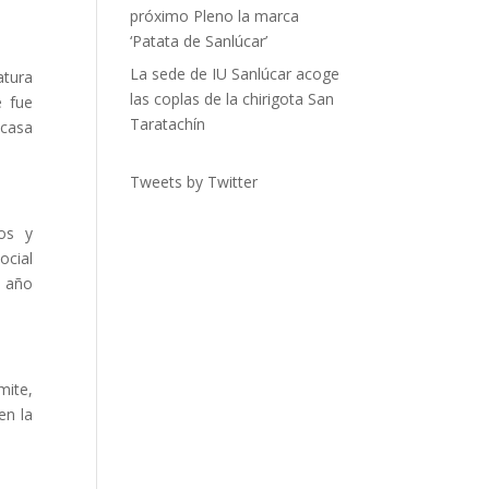
próximo Pleno la marca
‘Patata de Sanlúcar’
La sede de IU Sanlúcar acoge
atura
las coplas de la chirigota San
e fue
Taratachín
scasa
Tweets by Twitter
os y
ocial
n año
mite,
en la