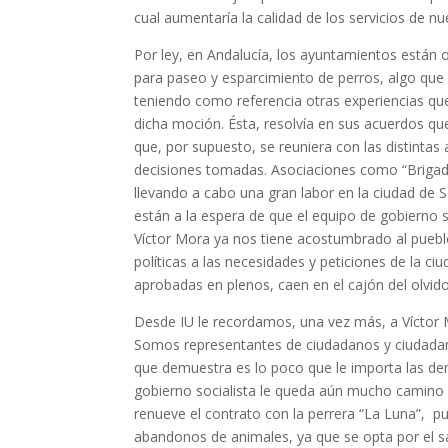
cual aumentaría la calidad de los servicios de nu
Por ley, en Andalucía, los ayuntamientos están o
para paseo y esparcimiento de perros, algo que
teniendo como referencia otras experiencias que
dicha moción. Ésta, resolvía en sus acuerdos qu
que, por supuesto, se reuniera con las distintas
decisiones tomadas. Asociaciones como “Brigada
llevando a cabo una gran labor en la ciudad de 
están a la espera de que el equipo de gobierno 
Víctor Mora ya nos tiene acostumbrado al pueblo
políticas a las necesidades y peticiones de la 
aprobadas en plenos, caen en el cajón del olvid
Desde IU le recordamos, una vez más, a Víctor 
Somos representantes de ciudadanos y ciudadana
que demuestra es lo poco que le importa las dem
gobierno socialista le queda aún mucho camino 
renueve el contrato con la perrera “La Luna”, p
abandonos de animales, ya que se opta por el sac