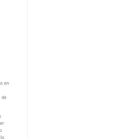
as en
s de
s
rer
do
 lo