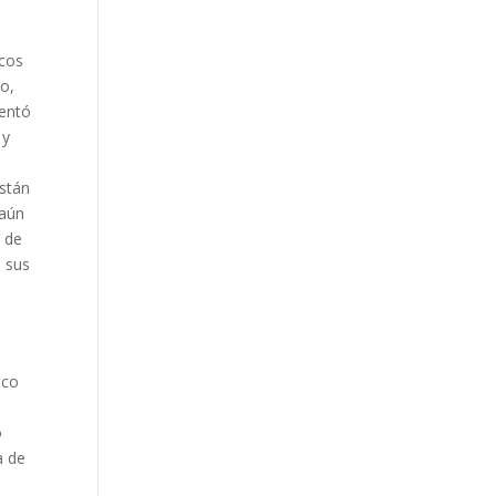
icos
so,
sentó
 y
están
 aún
E de
n sus
.
ico
o
a de