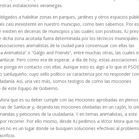
estras instalaciones veraniegas.
bligados a habilitar zonas en parques, jardines y otros espacios públ
 es casi inexistente en nuestro municipio, como bien sabemos. Por e
 existen en decenas de municipios y las cuales son positivas, IU pre
e dicha zona acotada fuera determinada por los técnicos municipales
 asociaciones animalistas de la ciudad para consensuar con ellas las
 Animalista” o “Galgo and Friends”, entre muchas otras, las cuales 
Sanlúcar. Pero como era de esperar, a día de hoy, estas asociaciones
se ponga en contacto con ellas. Aunque esto es algo a lo que el PSO
 sanluqueño, cuyo sello político se caracteriza por no responder co
ciudadanía. Así, una vez más, somos testigos de como las mociones
o de este Equipo de Gobierno.
Mora que es su deber cumplir con las mociones aprobadas en plenos
s de Sanlúcar y, dejando las mociones olvidadas en un cajón, lo ún
andas y peticiones de la ciudadanía. Y en temas animalistas, a este
por recorrer. Por ello mismo, desde IU pedimos a Víctor Mora que n
ues no es un lugar donde se busquen soluciones efectivas al problem
rificio.