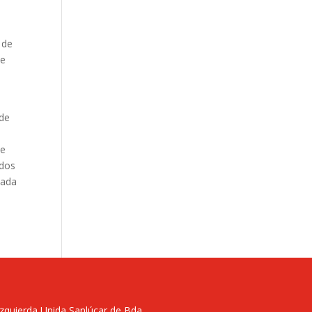
 de
se
ede
s
de
ados
bada
Izquierda Unida Sanlúcar de Bda