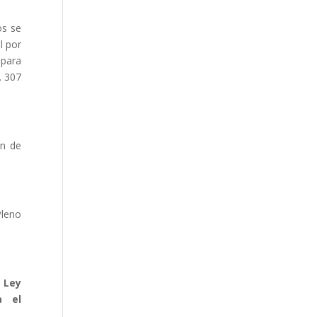
os se
l por
 para
. 307
ón de
Pleno
a Ley
a el