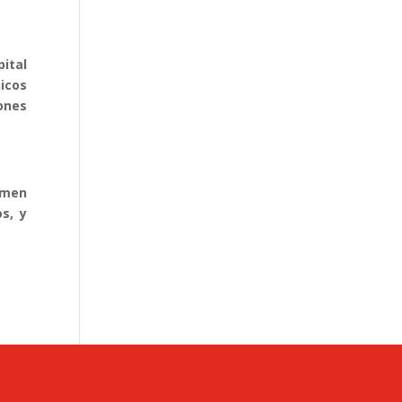
ital
nicos
lones
lumen
s, y