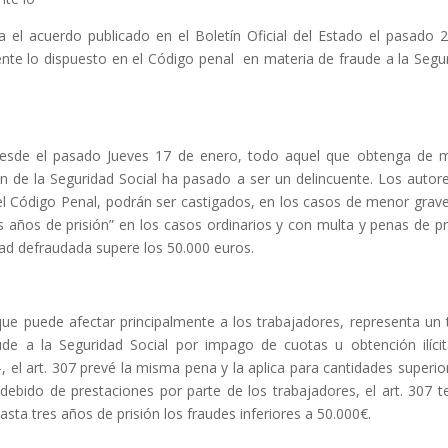
 el acuerdo publicado en el Boletín Oficial del Estado el pasado 
nte lo dispuesto en el Código penal en materia de fraude a la Segu
 desde el pasado Jueves 17 de enero, todo aquel que obtenga de
ón de la Seguridad Social ha pasado a ser un delincuente. Los autor
del Código Penal, podrán ser castigados, en los casos de menor grav
 años de prisión” en los casos ordinarios y con multa y penas de pr
dad defraudada supere los 50.000 euros.
que puede afectar principalmente a los trabajadores, representa un 
ude a la Seguridad Social por impago de cuotas u obtención ilíci
el art. 307 prevé la misma pena y la aplica para cantidades superio
debido de prestaciones por parte de los trabajadores, el art. 307 t
ta tres años de prisión los fraudes inferiores a 50.000€.