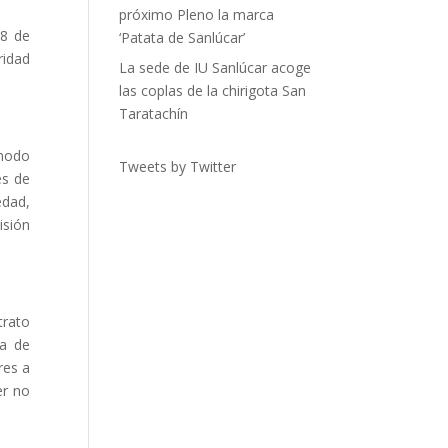
próximo Pleno la marca
28 de
‘Patata de Sanlúcar’
ridad
La sede de IU Sanlúcar acoge
las coplas de la chirigota San
Taratachín
 modo
Tweets by Twitter
es de
edad,
isión
trato
ta de
res a
er no