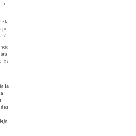
sin
de la
 que
es”.
ancia
para
e los
ia la
la
s
ades
deja